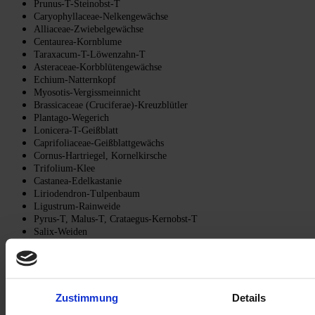
Prunus-T-Steinobst-T
Caryophyllaceae-Nelkengewächse
Alliaceae-Zwiebelgewächse
Centaurea-Kornblume
Taraxacum-T-Löwenzahn-T
Asteraceae-Korbblütengewächse
Echium-Natternkopf
Myosotis-Vergissmeinnicht
Brassicaceae (Cruciferae)-Kreuzblütler
Plantago-Wegerich
Lonicera-T-Geißblatt
Caprifoliaceae-Geißblattgewächs
Cornus-Hartriegel, Kornelkirsche
Trifolium-Klee
Castanea-Edelkastanie
Liriodendron-Tulpenbaum
Ligustrum-Rainweide
Pyrus-T, Malus-T, Crataegus-Kernobst-T
Salix-Weiden
Gleditsia-Lederhülsenbaum
Koelreuteria-Blasenbaum
Anacardiaceae-Sumachgewächse
Lavandula-Lavendel
Parthenocissus-Wilder Wein
Zustimmung
Details
Vitis-Wein