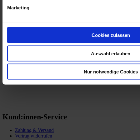
am Himmel, in Weingärten in Liesing, Hernals und Floridsdorf.
Marketing
Wiener Bezirks- und Lagenhonig - Das ideale Mitbringsel für deine
nächste Einladung!
Cookies zulassen
Mehr Informationen
Mehr Informationen
Auswahl erlauben
Partner:innen
Wiener Bezirksimkerei Dr.Matthias Kopetzky
Nur notwendige Cookies
Kund:innen-Service
Zahlung & Versand
Vertrag widerrufen