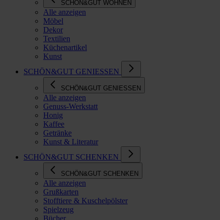
SCHÖN&GUT WOHNEN
Alle anzeigen
Möbel
Dekor
Textilien
Küchenartikel
Kunst
SCHÖN&GUT GENIESSEN
SCHÖN&GUT GENIESSEN
Alle anzeigen
Genuss-Werkstatt
Honig
Kaffee
Getränke
Kunst & Literatur
SCHÖN&GUT SCHENKEN
SCHÖN&GUT SCHENKEN
Alle anzeigen
Grußkarten
Stofftiere & Kuschelpölster
Spielzeug
Bücher