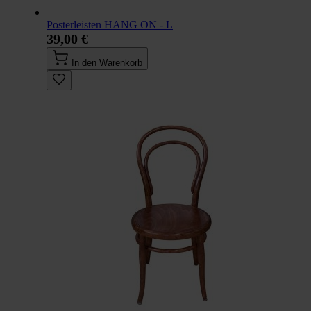
Posterleisten HANG ON - L
39,00 €
In den Warenkorb